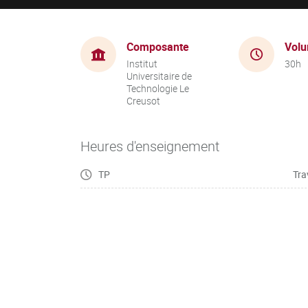
Composante
Volu
Institut
30h
Universitaire de
Technologie Le
Creusot
Heures d'enseignement
TP
Tra