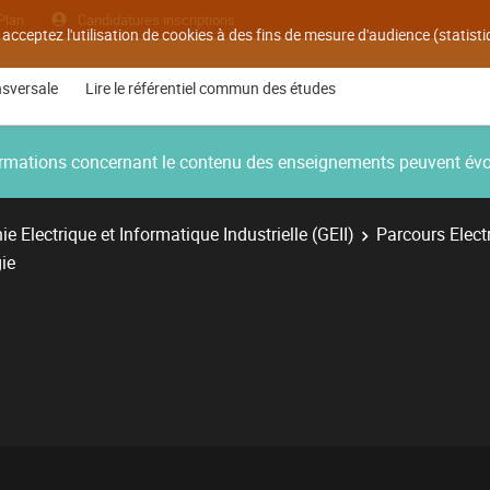
Plan
Candidatures inscriptions
 acceptez l'utilisation de cookies à des fins de mesure d'audience (statis
nsversale
Lire le référentiel commun des études
nformations concernant le contenu des enseignements peuvent év
e Electrique et Informatique Industrielle (GEII)
Parcours Electr
ie