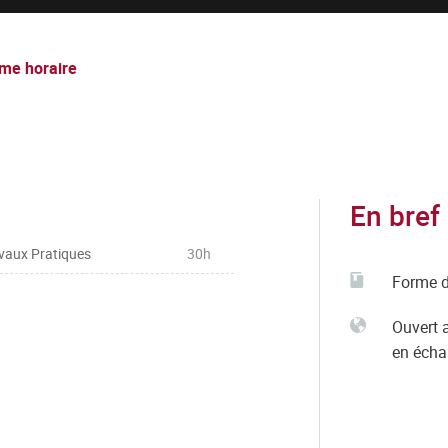
me horaire
En bref
vaux Pratiques
30h
Forme d
Ouvert 
en éch