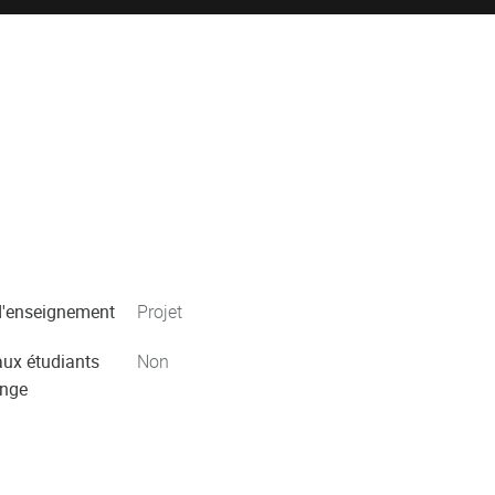
'enseignement
Projet
aux étudiants
Non
ange