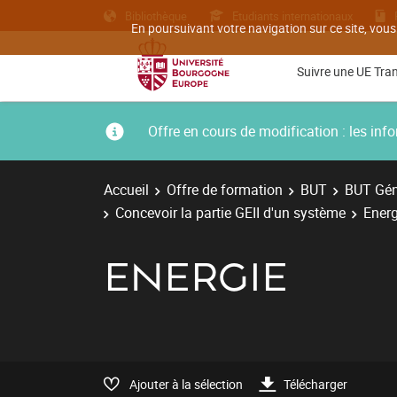
Bibliothèque
Etudiants internationaux
En poursuivant votre navigation sur ce site, vous
Suivre une UE Tra
Offre en cours de modification : les i
Accueil
Offre de formation
BUT
BUT Géni
Concevoir la partie GEII d'un système
Energ
ENERGIE
Ajouter à la sélection
Télécharger