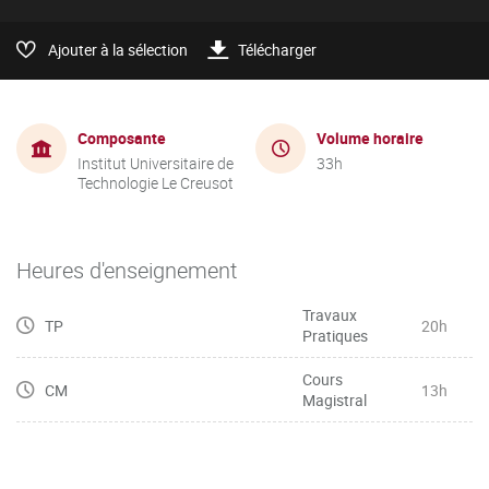
Ajouter à la sélection
Télécharger
Composante
Volume horaire
Institut Universitaire de
33h
Technologie Le Creusot
Heures d'enseignement
Travaux
TP
20h
Pratiques
Cours
CM
13h
Magistral