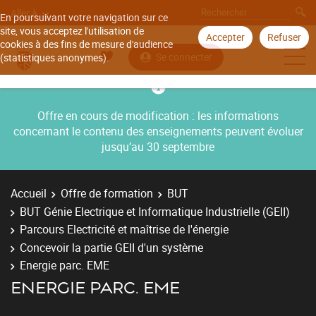
Aller à
En poursuivant votre navigation sur ce
site, vous acceptez l'utilisation de
Accepter
Refuser
cookies à des fins de mesure d'audience
Se connecter
(statistiques anonymes).
Offre en cours de modification : les informations
concernant le contenu des enseignements peuvent évoluer
jusqu’au 30 septembre
Accueil
Offre de formation
BUT
BUT Génie Electrique et Informatique Industrielle (GEII)
Parcours Electricité et maîtrise de l'énergie
Concevoir la partie GEII d'un système
Energie parc. EME
ENERGIE PARC. EME