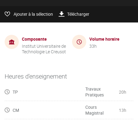
Ajouter à la sélection
Télécharger
Composante
Volume horaire
Institut Universitaire de
33h
Technologie Le Creusot
Heures d'enseignement
Travaux
TP
20h
Pratiques
Cours
CM
13h
Magistral