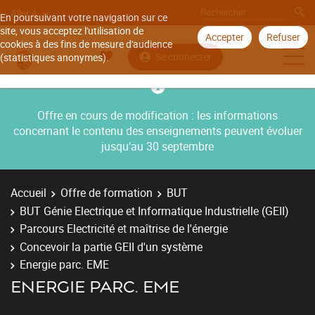
Aller à
En poursuivant votre navigation sur ce
site, vous acceptez l'utilisation de
Accepter
Refuser
cookies à des fins de mesure d'audience
Se connecter
(statistiques anonymes).
Offre en cours de modification : les informations
concernant le contenu des enseignements peuvent évoluer
jusqu’au 30 septembre
Accueil
Offre de formation
BUT
BUT Génie Electrique et Informatique Industrielle (GEII)
Parcours Electricité et maîtrise de l'énergie
Concevoir la partie GEII d'un système
Energie parc. EME
ENERGIE PARC. EME