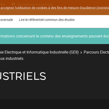
Plan
Candidatures inscriptions
 acceptez l'utilisation de cookies à des fins de mesure d'audience (statis
nsversale
Lire le référentiel commun des études
nformations concernant le contenu des enseignements peuvent év
e Electrique et Informatique Industrielle (GEII)
Parcours Electr
ux industriels
STRIELS