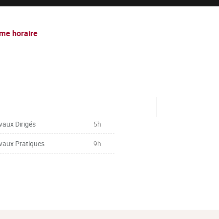
me horaire
vaux Dirigés
5h
vaux Pratiques
9h