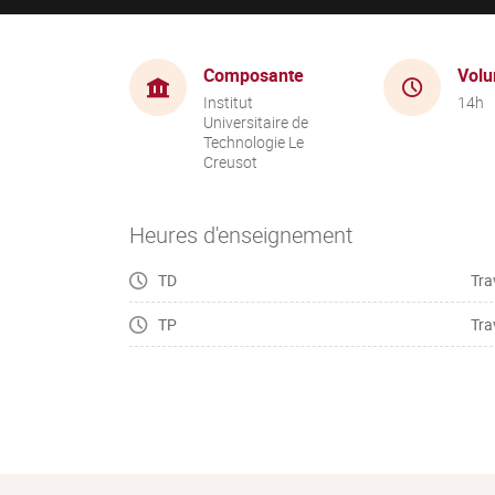
Composante
Volu
Institut
14h
Universitaire de
Technologie Le
Creusot
Heures d'enseignement
TD
Tra
TP
Tra