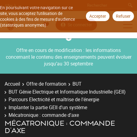
Aller à
En poursuivant votre navigation sur ce
site, vous acceptez l'utilisation de
Accepter
Refuser
cookies à des fins de mesure d'audience
Se connecter
(statistiques anonymes).
Offre en cours de modification : les informations
concernant le contenu des enseignements peuvent évoluer
jusqu’au 30 septembre
Accueil
Offre de formation
BUT
BUT Génie Electrique et Informatique Industrielle (GEII)
Parcours Electricité et maîtrise de l'énergie
Implanter la partie GEII d'un système
Mécatronique : commande d'axe
MÉCATRONIQUE : COMMANDE
D'AXE