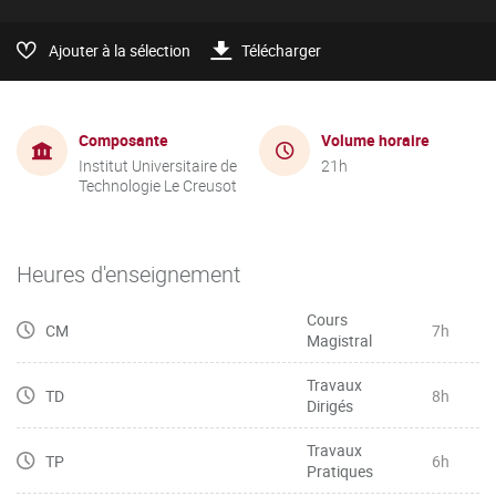
Ajouter à la sélection
Télécharger
Composante
Volume horaire
Institut Universitaire de
21h
Technologie Le Creusot
Heures d'enseignement
Cours
CM
7h
Magistral
Travaux
TD
8h
Dirigés
Travaux
TP
6h
Pratiques