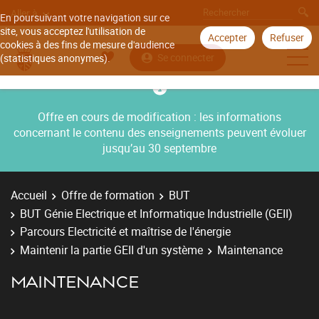
Aller à
En poursuivant votre navigation sur ce
site, vous acceptez l'utilisation de
Accepter
Refuser
cookies à des fins de mesure d'audience
Se connecter
(statistiques anonymes).
Offre en cours de modification : les informations
concernant le contenu des enseignements peuvent évoluer
jusqu’au 30 septembre
Accueil
Offre de formation
BUT
BUT Génie Electrique et Informatique Industrielle (GEII)
Parcours Electricité et maîtrise de l'énergie
Maintenir la partie GEII d'un système
Maintenance
MAINTENANCE