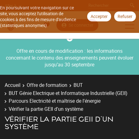
Aller à
En poursuivant votre navigation sur ce
site, vous acceptez l'utilisation de
Accepter
Refuser
cookies à des fins de mesure d'audience
Se connecter
(statistiques anonymes).
Offre en cours de modification : les informations
concernant le contenu des enseignements peuvent évoluer
jusqu’au 30 septembre
Accueil
Offre de formation
BUT
BUT Génie Electrique et Informatique Industrielle (GEII)
Parcours Electricité et maîtrise de l'énergie
Vérifier la partie GEII d'un système
VÉRIFIER LA PARTIE GEII D'UN
SYSTÈME