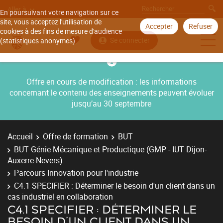
Aller à
En poursuivant votre navigation sur ce
site, vous acceptez l'utilisation de
Accepter
Refuser
cookies à des fins de mesure d'audience
Se connecter
(statistiques anonymes).
Offre en cours de modification : les informations
concernant le contenu des enseignements peuvent évoluer
jusqu’au 30 septembre
Accueil
Offre de formation
BUT
BUT Génie Mécanique et Productique (GMP - IUT Dijon-
Auxerre-Nevers)
Parcours Innovation pour l'industrie
C4.1 SPECIFIER : Déterminer le besoin d'un client dans un
cas industriel en collaboration
C4.1 SPECIFIER : DÉTERMINER LE
BESOIN D'UN CLIENT DANS UN