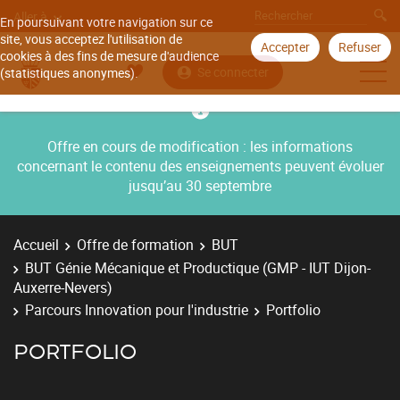
Aller à
En poursuivant votre navigation sur ce
site, vous acceptez l'utilisation de
Accepter
Refuser
cookies à des fins de mesure d'audience
Se connecter
(statistiques anonymes).
Offre en cours de modification : les informations
concernant le contenu des enseignements peuvent évoluer
jusqu’au 30 septembre
Accueil
Offre de formation
BUT
BUT Génie Mécanique et Productique (GMP - IUT Dijon-
Auxerre-Nevers)
Parcours Innovation pour l'industrie
Portfolio
PORTFOLIO