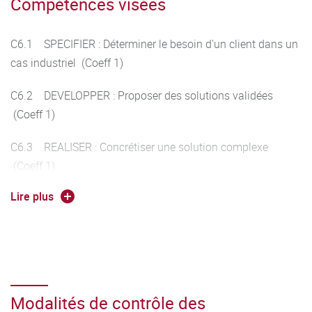
Compétences visées
C6.1 SPECIFIER : Déterminer le besoin d'un client dans un
cas industriel (Coeff 1)
C6.2 DEVELOPPER : Proposer des solutions validées
(Coeff 1)
C6.3 REALISER : Concrétiser une solution complexe
(Coeff 1)
Lire plus
C6.4 EXPLOITER : Mettre en œuvre une amélioration
suivant une démarche structurée (Coeff 1)
C6.5 INNOVER : Participer activement à une démarche
d'innovation (Coeff 1)
Modalités de contrôle des