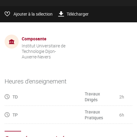
Ajouter à la sélection
Télécharger
Composante
Institut Universitaire de
Technologie Dijon-
Auxerre-Nevers
Heures d'enseignement
Travaux
TD
2h
Dirigés
Travaux
TP
6h
Pratiques