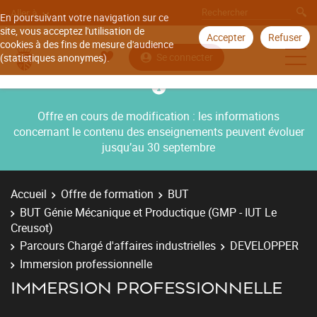
Aller à
En poursuivant votre navigation sur ce
site, vous acceptez l'utilisation de
Accepter
Refuser
cookies à des fins de mesure d'audience
Se connecter
(statistiques anonymes).
Offre en cours de modification : les informations
concernant le contenu des enseignements peuvent évoluer
jusqu’au 30 septembre
Accueil
Offre de formation
BUT
BUT Génie Mécanique et Productique (GMP - IUT Le
Creusot)
Parcours Chargé d'affaires industrielles
DEVELOPPER
Immersion professionnelle
IMMERSION PROFESSIONNELLE