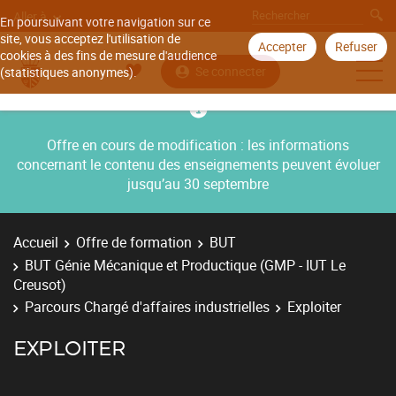
Aller à
En poursuivant votre navigation sur ce
site, vous acceptez l'utilisation de
Accepter
Refuser
cookies à des fins de mesure d'audience
Se connecter
(statistiques anonymes).
Offre en cours de modification : les informations
concernant le contenu des enseignements peuvent évoluer
jusqu’au 30 septembre
Accueil
Offre de formation
BUT
BUT Génie Mécanique et Productique (GMP - IUT Le
Creusot)
Parcours Chargé d'affaires industrielles
Exploiter
EXPLOITER