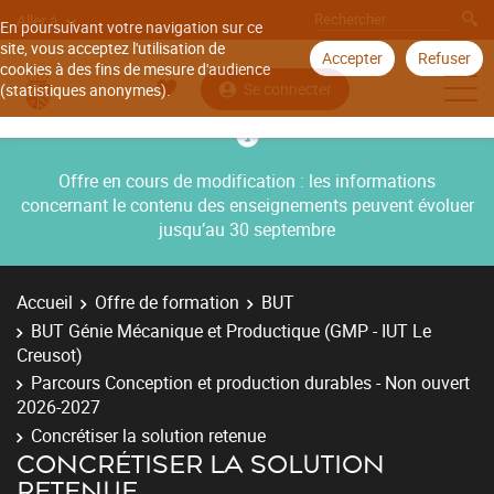
Aller à
En poursuivant votre navigation sur ce
site, vous acceptez l'utilisation de
Accepter
Refuser
cookies à des fins de mesure d'audience
Se connecter
(statistiques anonymes).
Offre en cours de modification : les informations
concernant le contenu des enseignements peuvent évoluer
jusqu’au 30 septembre
Accueil
Offre de formation
BUT
BUT Génie Mécanique et Productique (GMP - IUT Le
Creusot)
Parcours Conception et production durables - Non ouvert
2026-2027
Concrétiser la solution retenue
CONCRÉTISER LA SOLUTION
RETENUE