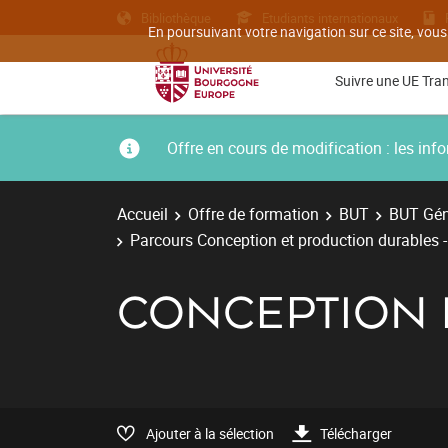
Bibliothèque
Etudiants internationaux
En poursuivant votre navigation sur ce site, vous
Suivre une UE Tra
Offre en cours de modification : les i
Accueil
Offre de formation
BUT
BUT Gén
Parcours Conception et production durables 
CONCEPTION D
Ajouter à la sélection
Télécharger