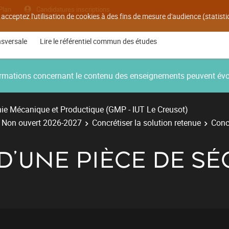
Plan
Candidatures inscriptions
 acceptez l'utilisation de cookies à des fins de mesure d'audience (statis
nsversale
Lire le référentiel commun des études
nformations concernant le contenu des enseignements peuvent év
ie Mécanique et Productique (GMP - IUT Le Creusot)
- Non ouvert 2026-2027
Concrétiser la solution retenue
Conc
'UNE PIÈCE DE SÉ