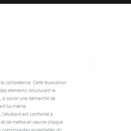
e la compétence. Cette évaluation
es éléments structurant le
io, à savoir une démarche de
iant lui-même.
 l’étudiant est confronté à
r et de mettre en oeuvre chaque
s composantes essentielles du