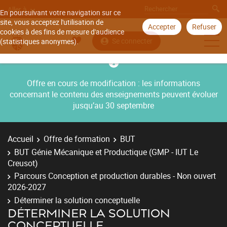
Aller à
En poursuivant votre navigation sur ce
site, vous acceptez l'utilisation de
Accepter
Refuser
cookies à des fins de mesure d'audience
Se connecter
(statistiques anonymes).
Offre en cours de modification : les informations
concernant le contenu des enseignements peuvent évoluer
jusqu’au 30 septembre
Accueil
Offre de formation
BUT
BUT Génie Mécanique et Productique (GMP - IUT Le
Creusot)
Parcours Conception et production durables - Non ouvert
2026-2027
Déterminer la solution conceptuelle
DÉTERMINER LA SOLUTION
CONCEPTUELLE