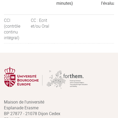
minutes)
l'évaluat
CCI
CC : Ecrit
(contrôle
et/ou Oral
continu
intégral)
Maison de l'université
Esplanade Erasme
BP 27877 - 21078 Dijon Cedex