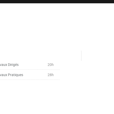
vaux Dirigés
20h
vaux Pratiques
28h