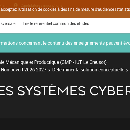
Plan
Candidatures inscriptions
 acceptez l'utilisation de cookies à des fins de mesure d'audience (statis
nsversale
Lire le référentiel commun des études
nformations concernant le contenu des enseignements peuvent év
ie Mécanique et Productique (GMP - IUT Le Creusot)
- Non ouvert 2026-2027
Déterminer la solution conceptuelle
DES SYSTÈMES CYBE