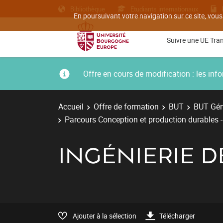
Bibliothèque
Etudiants internationaux
En poursuivant votre navigation sur ce site, vous
Suivre une UE Tra
Offre en cours de modification : les i
Accueil
Offre de formation
BUT
BUT Gén
Parcours Conception et production durables 
INGÉNIERIE 
Ajouter à la sélection
Télécharger