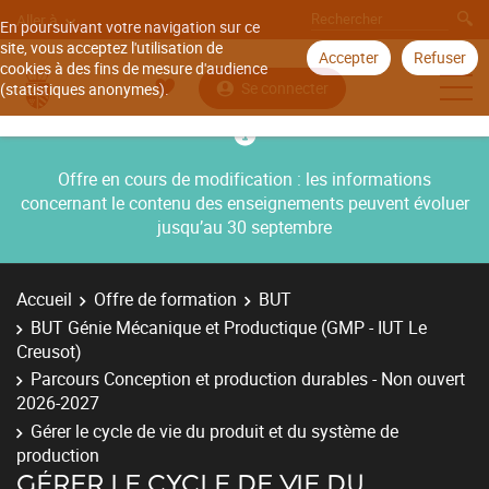
Aller à
En poursuivant votre navigation sur ce
site, vous acceptez l'utilisation de
Accepter
Refuser
cookies à des fins de mesure d'audience
Se connecter
(statistiques anonymes).
Offre en cours de modification : les informations
concernant le contenu des enseignements peuvent évoluer
jusqu’au 30 septembre
Accueil
Offre de formation
BUT
BUT Génie Mécanique et Productique (GMP - IUT Le
Creusot)
Parcours Conception et production durables - Non ouvert
2026-2027
Gérer le cycle de vie du produit et du système de
production
GÉRER LE CYCLE DE VIE DU