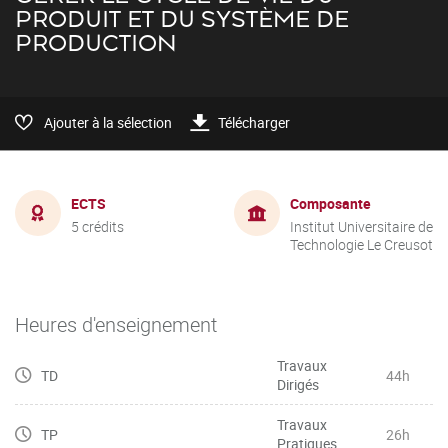
PRODUIT ET DU SYSTÈME DE
PRODUCTION
Ajouter à la sélection
Télécharger
ECTS
Composante
5 crédits
Institut Universitaire de
Technologie Le Creusot
Heures d'enseignement
Travaux
TD
44h
Dirigés
Travaux
TP
26h
Pratiques