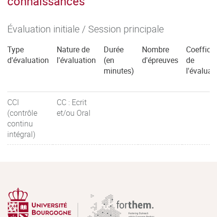
connaissances
Évaluation initiale / Session principale
Type
Nature de
Durée
Nombre
Coefficie
d'évaluation
l'évaluation
(en
d'épreuves
de
minutes)
l'évaluat
CCI
CC : Ecrit
(contrôle
et/ou Oral
continu
intégral)