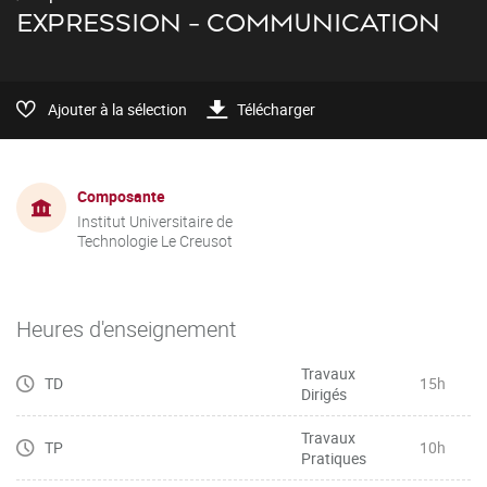
EXPRESSION - COMMUNICATION
Ajouter à la sélection
Télécharger
Composante
Institut Universitaire de
Technologie Le Creusot
Heures d'enseignement
Travaux
TD
15h
Dirigés
Travaux
TP
10h
Pratiques