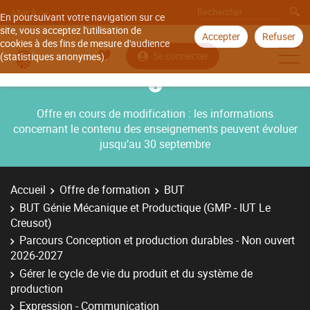
Aller à
En poursuivant votre navigation sur ce
site, vous acceptez l'utilisation de
Accepter
Refuser
cookies à des fins de mesure d'audience
Se connecter
(statistiques anonymes).
Offre en cours de modification : les informations
concernant le contenu des enseignements peuvent évoluer
jusqu’au 30 septembre
Accueil
Offre de formation
BUT
BUT Génie Mécanique et Productique (GMP - IUT Le
Creusot)
Parcours Conception et production durables - Non ouvert
2026-2027
Gérer le cycle de vie du produit et du système de
production
Expression - Communication