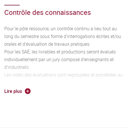
Contrôle des connaissances
Pour le pôle ressource, un contrôle continu a lieu tout au
long du semestre sous forme d'interrogations écrites et/ou
orales et d'évaluation de travaux pratiques.
Pour les SAÉ, les livrables et productions seront évalués
individuellement par un jury composé d’enseignants et
d’industriels.
Les notes des évaluations sont regroupées et pondérées au
sein de 5 groupes cohérents d’apprentissages critiques
permettant l’acquisition de 5 compétences caractéristiques
Lire plus
du diplôme. Au fur et à mesure de l’avancement dans le
cursus, le niveau d’acquisition des compétences augmente
(Niveau 1 à 3). L’association entre les compétences, les
ressources et les SAé est détaillé dans le programme