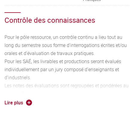
Contrôle des connaissances
Pour le pôle ressource, un contrôle continu a lieu tout au
long du semestre sous forme d'interrogations écrites et/ou
orales et d'évaluation de travaux pratiques.
Pour les SAÉ, les livrables et productions seront évalués
individuellement par un jury composé d’enseignants et
d’industriels.
Les notes des évaluations sont regroupées et pondérées au
sein de 5 groupes cohérents d’apprentissages critiques
permettant l’acquisition de 5 compétences caractéristiques
Lire plus
du diplôme. Au fur et à mesure de l’avancement dans le
cursus, le niveau d’acquisition des compétences augmente
(Niveau 1 à 3). L’association entre les compétences, les
ressources et les SAé est détaillé dans le programme