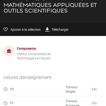
MATHÉMATIQUES APPLIQUÉES ET
OUTILS SCIENTIFIQUES
Ajouter à la sélection
Télécharger
Composante
Institut Universitaire de
Technologie Le Creusot
Heures d'enseignement
Travaux
TD
44h
Dirigés
Travaux
TP
26h
Pratiques