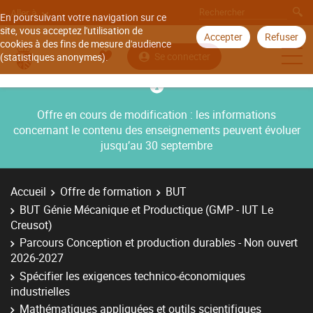
Aller à
En poursuivant votre navigation sur ce
site, vous acceptez l'utilisation de
Accepter
Refuser
cookies à des fins de mesure d'audience
Se connecter
(statistiques anonymes).
Offre en cours de modification : les informations
concernant le contenu des enseignements peuvent évoluer
jusqu’au 30 septembre
Accueil
Offre de formation
BUT
BUT Génie Mécanique et Productique (GMP - IUT Le
Creusot)
Parcours Conception et production durables - Non ouvert
2026-2027
Spécifier les exigences technico-économiques
industrielles
Mathématiques appliquées et outils scientifiques