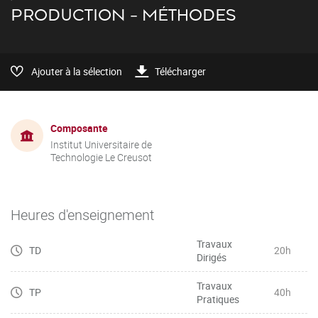
PRODUCTION - MÉTHODES
Ajouter à la sélection
Télécharger
Composante
Institut Universitaire de
Technologie Le Creusot
Heures d'enseignement
Travaux
TD
20h
Dirigés
Travaux
TP
40h
Pratiques