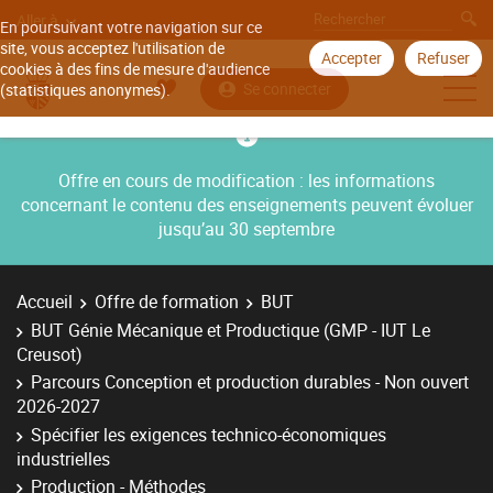
Aller à
En poursuivant votre navigation sur ce
site, vous acceptez l'utilisation de
Accepter
Refuser
cookies à des fins de mesure d'audience
Se connecter
(statistiques anonymes).
Offre en cours de modification : les informations
concernant le contenu des enseignements peuvent évoluer
jusqu’au 30 septembre
Accueil
Offre de formation
BUT
BUT Génie Mécanique et Productique (GMP - IUT Le
Creusot)
Parcours Conception et production durables - Non ouvert
2026-2027
Spécifier les exigences technico-économiques
industrielles
Production - Méthodes