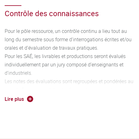
Contrôle des connaissances
Pour le pôle ressource, un contrôle continu a lieu tout au
long du semestre sous forme d'interrogations écrites et/ou
orales et d'évaluation de travaux pratiques.
Pour les SAÉ, les livrables et productions seront évalués
individuellement par un jury composé d’enseignants et
d’industriels.
Les notes des évaluations sont regroupées et pondérées au
sein de 5 groupes cohérents d’apprentissages critiques
permettant l’acquisition de 5 compétences caractéristiques
Lire plus
du diplôme. Au fur et à mesure de l’avancement dans le
cursus, le niveau d’acquisition des compétences augmente
(Niveau 1 à 3). L’association entre les compétences, les
ressources et les SAé est détaillé dans le programme