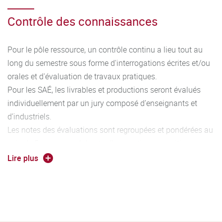
Contrôle des connaissances
Pour le pôle ressource, un contrôle continu a lieu tout au
long du semestre sous forme d'interrogations écrites et/ou
orales et d'évaluation de travaux pratiques.
Pour les SAÉ, les livrables et productions seront évalués
individuellement par un jury composé d’enseignants et
d’industriels.
Les notes des évaluations sont regroupées et pondérées au
sein de 5 groupes cohérents d’apprentissages critiques
permettant l’acquisition de 5 compétences caractéristiques
Lire plus
du diplôme. Au fur et à mesure de l’avancement dans le
cursus, le niveau d’acquisition des compétences augmente
(Niveau 1 à 3). L’association entre les compétences, les
ressources et les SAé est détaillé dans le programme