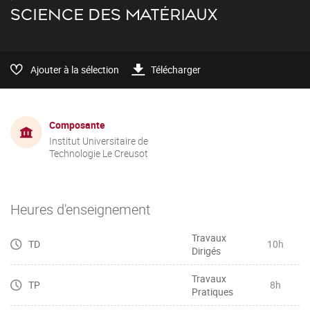
SCIENCE DES MATÉRIAUX
Ajouter à la sélection
Télécharger
Composante
Institut Universitaire de
Technologie Le Creusot
Heures d'enseignement
Travaux
TD
10h
Dirigés
Travaux
TP
8h
Pratiques