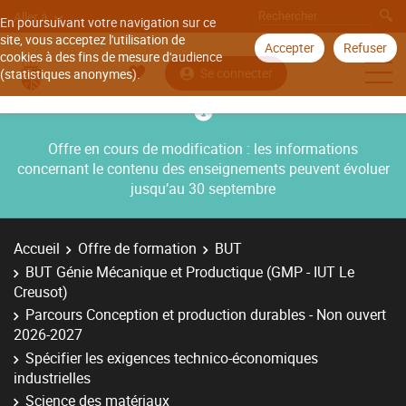
Aller à
En poursuivant votre navigation sur ce
site, vous acceptez l'utilisation de
Accepter
Refuser
cookies à des fins de mesure d'audience
Se connecter
(statistiques anonymes).
Offre en cours de modification : les informations
concernant le contenu des enseignements peuvent évoluer
jusqu’au 30 septembre
Accueil
Offre de formation
BUT
BUT Génie Mécanique et Productique (GMP - IUT Le
Creusot)
Parcours Conception et production durables - Non ouvert
2026-2027
Spécifier les exigences technico-économiques
industrielles
Science des matériaux