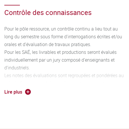
Contrôle des connaissances
Pour le pôle ressource, un contrôle continu a lieu tout au
long du semestre sous forme d'interrogations écrites et/ou
orales et d'évaluation de travaux pratiques.
Pour les SAÉ, les livrables et productions seront évalués
individuellement par un jury composé d’enseignants et
d’industriels.
Les notes des évaluations sont regroupées et pondérées au
sein de 5 groupes cohérents d’apprentissages critiques
permettant l’acquisition de 5 compétences caractéristiques
Lire plus
du diplôme. Au fur et à mesure de l’avancement dans le
cursus, le niveau d’acquisition des compétences augmente
(Niveau 1 à 3). L’association entre les compétences, les
ressources et les SAé est détaillé dans le programme