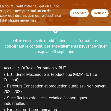
Aller à
En poursuivant votre navigation sur ce
site, vous acceptez l'utilisation de
Accepter
Refuser
cookies à des fins de mesure d'audience
Se connecter
(statistiques anonymes).
Offre en cours de modification : les informations
concernant le contenu des enseignements peuvent évoluer
jusqu’au 30 septembre
Accueil
Offre de formation
BUT
BUT Génie Mécanique et Productique (GMP - IUT Le
Creusot)
Parcours Conception et production durables - Non ouvert
2026-2027
Spécifier les exigences technico-économiques
industrielles
Expression - Communication