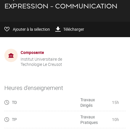
EXPRESSION - COMMUNICATION
Ajouter à la sélection
Télécharger
Composante
Institut Universitaire de
Technologie Le Creusot
Heures d'enseignement
Travaux
TD
15h
Dirigés
Travaux
TP
10h
Pratiques