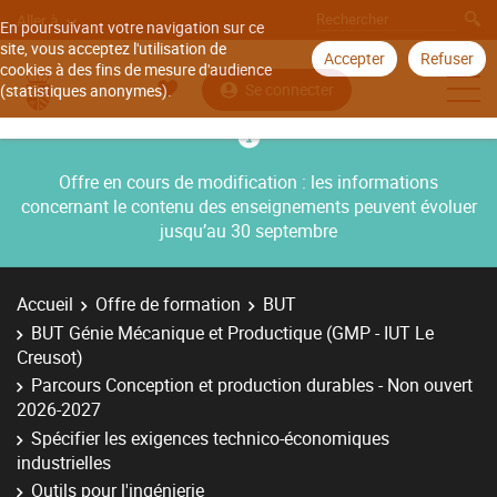
Aller à
En poursuivant votre navigation sur ce
site, vous acceptez l'utilisation de
Accepter
Refuser
cookies à des fins de mesure d'audience
Se connecter
(statistiques anonymes).
Offre en cours de modification : les informations
concernant le contenu des enseignements peuvent évoluer
jusqu’au 30 septembre
Accueil
Offre de formation
BUT
BUT Génie Mécanique et Productique (GMP - IUT Le
Creusot)
Parcours Conception et production durables - Non ouvert
2026-2027
Spécifier les exigences technico-économiques
industrielles
Outils pour l'ingénierie