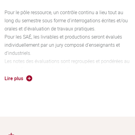
Pour le pôle ressource, un contrôle continu a lieu tout au
long du semestre sous forme d'interrogations écrites et/ou
orales et d'évaluation de travaux pratiques.
Pour les SAÉ, les livrables et productions seront évalués
individuellement par un jury composé d’enseignants et
d’industriels.
Les notes des évaluations sont regroupées et pondérées au
sein de 5 groupes cohérents d’apprentissages critiques
permettant l’acquisition de 5 compétences caractéristiques
Lire plus
du diplôme. Au fur et à mesure de l’avancement dans le
cursus, le niveau d’acquisition des compétences augmente
(Niveau 1 à 3). L’association entre les compétences, les
ressources et les SAé est détaillé dans le programme
national du BUT ainsi que dans le document annexe à
cette fiche filière.
Un bonus peut être accordé aux étudiants inscrits au