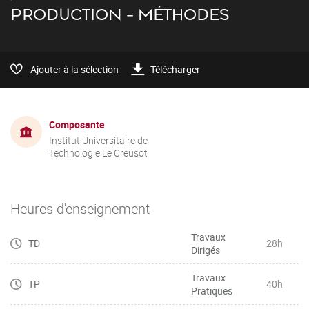
PRODUCTION - MÉTHODES
Ajouter à la sélection
Télécharger
Composante
Institut Universitaire de
Technologie Le Creusot
Heures d'enseignement
Travaux
TD
28h
Dirigés
Travaux
TP
40h
Pratiques