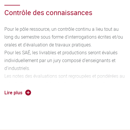
Contrôle des connaissances
Pour le pôle ressource, un contrôle continu a lieu tout au
long du semestre sous forme d'interrogations écrites et/ou
orales et d'évaluation de travaux pratiques.
Pour les SAÉ, les livrables et productions seront évalués
individuellement par un jury composé d’enseignants et
d’industriels.
Les notes des évaluations sont regroupées et pondérées au
sein de 5 groupes cohérents d’apprentissages critiques
permettant l’acquisition de 5 compétences caractéristiques
Lire plus
du diplôme. Au fur et à mesure de l’avancement dans le
cursus, le niveau d’acquisition des compétences augmente
(Niveau 1 à 3). L’association entre les compétences, les
ressources et les SAé est détaillé dans le programme