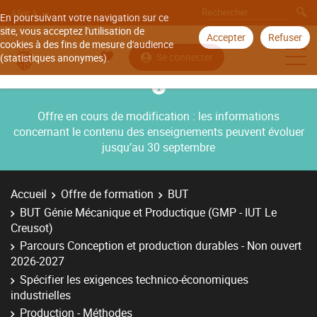
Aller à
En poursuivant votre navigation sur ce
site, vous acceptez l'utilisation de
Accepter
Refuser
cookies à des fins de mesure d'audience
Se connecter
(statistiques anonymes).
Offre en cours de modification : les informations
concernant le contenu des enseignements peuvent évoluer
jusqu’au 30 septembre
Accueil
Offre de formation
BUT
BUT Génie Mécanique et Productique (GMP - IUT Le
Creusot)
Parcours Conception et production durables - Non ouvert
2026-2027
Spécifier les exigences technico-économiques
industrielles
Production - Méthodes