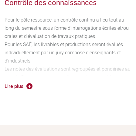
Contrôle des connaissances
Pour le pôle ressource, un contrôle continu a lieu tout au
long du semestre sous forme d'interrogations écrites et/ou
orales et d'évaluation de travaux pratiques.
Pour les SAÉ, les livrables et productions seront évalués
individuellement par un jury composé d’enseignants et
d’industriels.
Les notes des évaluations sont regroupées et pondérées au
sein de 5 groupes cohérents d’apprentissages critiques
permettant l’acquisition de 5 compétences caractéristiques
Lire plus
du diplôme. Au fur et à mesure de l’avancement dans le
cursus, le niveau d’acquisition des compétences augmente
(Niveau 1 à 3). L’association entre les compétences, les
ressources et les SAé est détaillé dans le programme
national du BUT ainsi que dans le document annexe à
cette fiche filière.