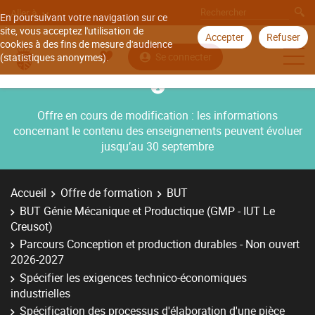
Aller à
En poursuivant votre navigation sur ce
site, vous acceptez l'utilisation de
Accepter
Refuser
cookies à des fins de mesure d'audience
Se connecter
(statistiques anonymes).
Offre en cours de modification : les informations
concernant le contenu des enseignements peuvent évoluer
jusqu’au 30 septembre
Accueil
Offre de formation
BUT
BUT Génie Mécanique et Productique (GMP - IUT Le
Creusot)
Parcours Conception et production durables - Non ouvert
2026-2027
Spécifier les exigences technico-économiques
industrielles
Spécification des processus d'élaboration d'une pièce