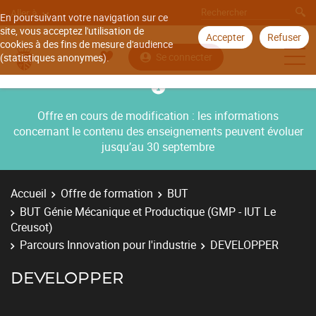
Aller à
En poursuivant votre navigation sur ce
site, vous acceptez l'utilisation de
Accepter
Refuser
cookies à des fins de mesure d'audience
Se connecter
(statistiques anonymes).
Offre en cours de modification : les informations
concernant le contenu des enseignements peuvent évoluer
jusqu’au 30 septembre
Accueil
Offre de formation
BUT
BUT Génie Mécanique et Productique (GMP - IUT Le
Creusot)
Parcours Innovation pour l'industrie
DEVELOPPER
DEVELOPPER