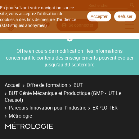
Aller à
En poursuivant votre navigation sur ce
site, vous acceptez l'utilisation de
Accepter
Refuser
cookies à des fins de mesure d'audience
Se connecter
(statistiques anonymes).
Offre en cours de modification : les informations
concernant le contenu des enseignements peuvent évoluer
jusqu’au 30 septembre
Accueil
Offre de formation
BUT
BUT Génie Mécanique et Productique (GMP - IUT Le
Creusot)
Parcours Innovation pour l'industrie
EXPLOITER
Métrologie
MÉTROLOGIE