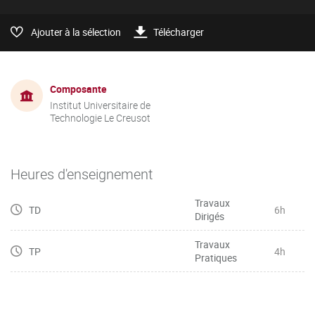
Ajouter à la sélection
Télécharger
Composante
Institut Universitaire de
Technologie Le Creusot
Heures d'enseignement
Travaux
TD
6h
Dirigés
Travaux
TP
4h
Pratiques