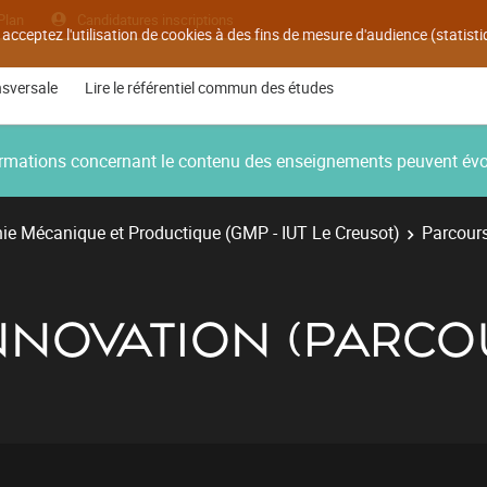
Plan
Candidatures inscriptions
 acceptez l'utilisation de cookies à des fins de mesure d'audience (statis
nsversale
Lire le référentiel commun des études
nformations concernant le contenu des enseignements peuvent év
ie Mécanique et Productique (GMP - IUT Le Creusot)
Parcours
NNOVATION (PARCOU