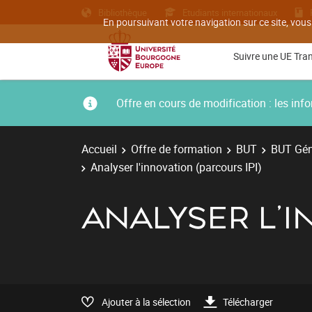
Bibliothèque
Etudiants internationaux
En poursuivant votre navigation sur ce site, vous
Suivre une UE Tra
Offre en cours de modification : les i
Accueil
Offre de formation
BUT
BUT Gén
Analyser l'innovation (parcours IPI)
ANALYSER L'I
Ajouter à la sélection
Télécharger