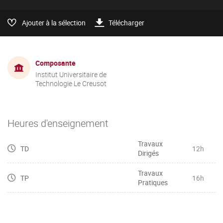
Ajouter à la sélection
Télécharger
Composante
Institut Universitaire de
Technologie Le Creusot
Heures d'enseignement
Travaux
TD
12h
Dirigés
Travaux
TP
16h
Pratiques