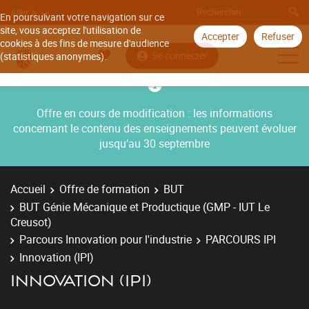
Aller à
En poursuivant votre navigation sur ce
site, vous acceptez l'utilisation de
Accepter
Refuser
cookies à des fins de mesure d'audience
Se connecter
(statistiques anonymes).
Offre en cours de modification : les informations
concernant le contenu des enseignements peuvent évoluer
jusqu’au 30 septembre
Accueil
Offre de formation
BUT
BUT Génie Mécanique et Productique (GMP - IUT Le
Creusot)
Parcours Innovation pour l'industrie
PARCOURS IPI
Innovation (IPI)
INNOVATION (IPI)