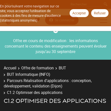
Aller à
En poursuivant votre navigation sur ce
site, vous acceptez l'utilisation de
Accepter
Refuser
cookies à des fins de mesure d'audience
Se connecter
(statistiques anonymes).
Offre en cours de modification : les informations
concernant le contenu des enseignements peuvent évoluer
jusqu’au 30 septembre
Accueil
Offre de formation
BUT
BUT Informatique (INFO)
Parcours Réalisation d'applications : conception,
développement, validation (Dijon)
C1.2 Optimiser des applications
C1.2 OPTIMISER DES APPLICATIONS