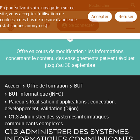
Aller à
En poursuivant votre navigation sur ce
site, vous acceptez l'utilisation de
Accepter
Refuser
cookies à des fins de mesure d'audience
Se connecter
(statistiques anonymes).
Offre en cours de modification : les informations
concernant le contenu des enseignements peuvent évoluer
jusqu’au 30 septembre
Accueil
Offre de formation
BUT
BUT Informatique (INFO)
Parcours Réalisation d'applications : conception,
développement, validation (Dijon)
C1.3 Administrer des systèmes informatiques
communicants complexes
C1.3 ADMINISTRER DES SYSTÈMES
INFORMATIQUES COMMUNICANTS