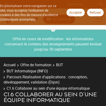
Aller à
En poursuivant votre navigation sur ce
site, vous acceptez l'utilisation de
Accepter
Refuser
cookies à des fins de mesure d'audience
Se connecter
(statistiques anonymes).
Offre en cours de modification : les informations
concernant le contenu des enseignements peuvent évoluer
jusqu’au 30 septembre
Accueil
Offre de formation
BUT
BUT Informatique (INFO)
Parcours Réalisation d'applications : conception,
développement, validation (Dijon)
C1.6 Collaborer au sein d'une équipe informatique
C1.6 COLLABORER AU SEIN D'UNE
ÉQUIPE INFORMATIQUE