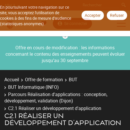
Aller à
En poursuivant votre navigation sur ce
site, vous acceptez l'utilisation de
Accepter
Refuser
cookies à des fins de mesure d'audience
Se connecter
(statistiques anonymes).
Offre en cours de modification : les informations
concernant le contenu des enseignements peuvent évoluer
jusqu’au 30 septembre
Accueil
Offre de formation
BUT
BUT Informatique (INFO)
Parcours Réalisation d'applications : conception,
développement, validation (Dijon)
C2.1 Réaliser un développement d'application
C2.1 RÉALISER UN
DÉVELOPPEMENT D'APPLICATION