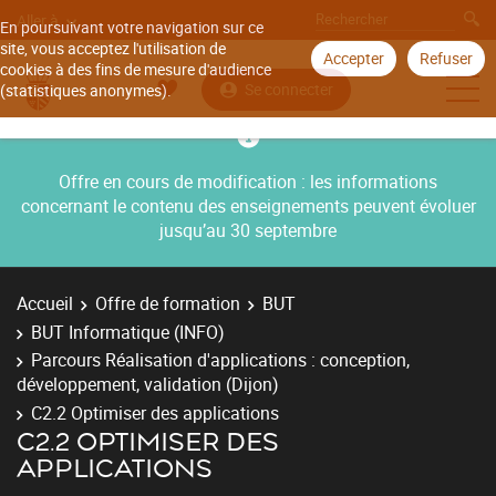
Aller à
En poursuivant votre navigation sur ce
site, vous acceptez l'utilisation de
Accepter
Refuser
cookies à des fins de mesure d'audience
Se connecter
(statistiques anonymes).
Offre en cours de modification : les informations
concernant le contenu des enseignements peuvent évoluer
jusqu’au 30 septembre
Accueil
Offre de formation
BUT
BUT Informatique (INFO)
Parcours Réalisation d'applications : conception,
développement, validation (Dijon)
C2.2 Optimiser des applications
C2.2 OPTIMISER DES
APPLICATIONS