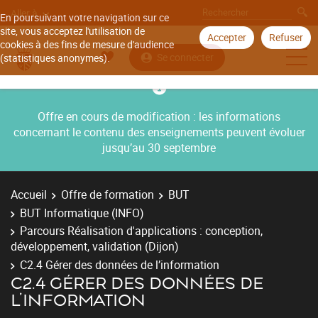
Aller à
En poursuivant votre navigation sur ce
site, vous acceptez l'utilisation de
Accepter
Refuser
cookies à des fins de mesure d'audience
Se connecter
(statistiques anonymes).
Offre en cours de modification : les informations
concernant le contenu des enseignements peuvent évoluer
jusqu’au 30 septembre
Accueil
Offre de formation
BUT
BUT Informatique (INFO)
Parcours Réalisation d'applications : conception,
développement, validation (Dijon)
C2.4 Gérer des données de l’information
C2.4 GÉRER DES DONNÉES DE
L’INFORMATION