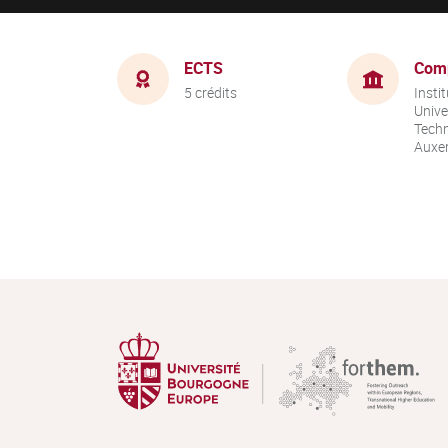
ECTS
Com
5 crédits
Instit
Unive
Techn
Auxer