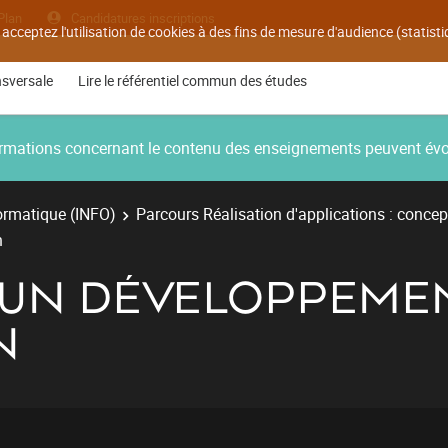
Plan
Candidatures inscriptions
 acceptez l'utilisation de cookies à des fins de mesure d'audience (statis
nsversale
Lire le référentiel commun des études
nformations concernant le contenu des enseignements peuvent év
ormatique (INFO)
Parcours Réalisation d'applications : concep
n
R UN DÉVELOPPEME
N