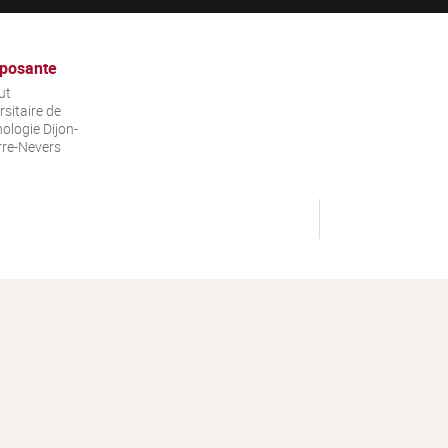
posante
ut
rsitaire de
ologie Dijon-
re-Nevers