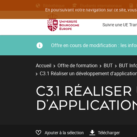
Bibliothèque
Etudiants internationaux
En poursuivant votre navigation sur ce site, vous
Suivre une UE Tra
Offre en cours de modification : les i
Accueil
Offre de formation
BUT
BUT Inf
C3.1 Réaliser un développement d'applicatio
C3.1 RÉALISE
D'APPLICATIO
Ajouter à la sélection
Télécharger