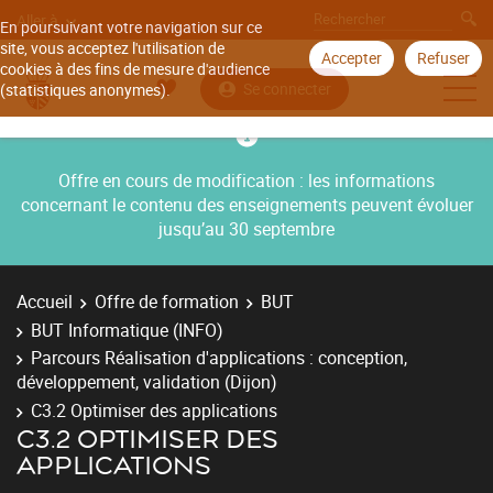
Aller à
En poursuivant votre navigation sur ce
site, vous acceptez l'utilisation de
Accepter
Refuser
cookies à des fins de mesure d'audience
Se connecter
(statistiques anonymes).
Offre en cours de modification : les informations
concernant le contenu des enseignements peuvent évoluer
jusqu’au 30 septembre
Accueil
Offre de formation
BUT
BUT Informatique (INFO)
Parcours Réalisation d'applications : conception,
développement, validation (Dijon)
C3.2 Optimiser des applications
C3.2 OPTIMISER DES
APPLICATIONS