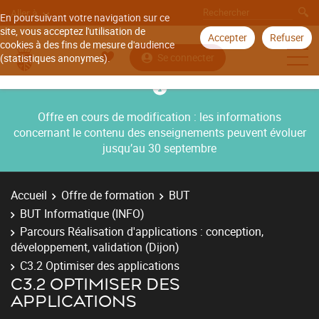
Aller à
En poursuivant votre navigation sur ce
site, vous acceptez l'utilisation de
Accepter
Refuser
cookies à des fins de mesure d'audience
Se connecter
(statistiques anonymes).
Offre en cours de modification : les informations
concernant le contenu des enseignements peuvent évoluer
jusqu’au 30 septembre
Accueil
Offre de formation
BUT
BUT Informatique (INFO)
Parcours Réalisation d'applications : conception,
développement, validation (Dijon)
C3.2 Optimiser des applications
C3.2 OPTIMISER DES
APPLICATIONS