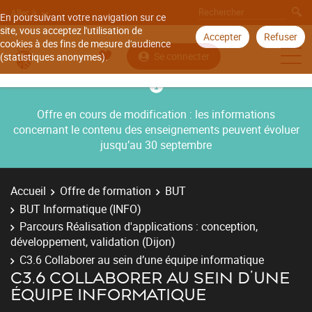
Aller à
En poursuivant votre navigation sur ce
site, vous acceptez l'utilisation de
Accepter
Refuser
cookies à des fins de mesure d'audience
Se connecter
(statistiques anonymes).
Offre en cours de modification : les informations
concernant le contenu des enseignements peuvent évoluer
jusqu’au 30 septembre
Accueil
Offre de formation
BUT
BUT Informatique (INFO)
Parcours Réalisation d'applications : conception,
développement, validation (Dijon)
C3.6 Collaborer au sein d’une équipe informatique
C3.6 COLLABORER AU SEIN D’UNE
ÉQUIPE INFORMATIQUE