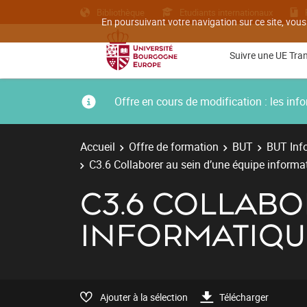
Bibliothèque
Etudiants internationaux
En poursuivant votre navigation sur ce site, vous
Suivre une UE Tra
Offre en cours de modification : les i
Accueil
Offre de formation
BUT
BUT Inf
C3.6 Collaborer au sein d’une équipe informa
C3.6 COLLABO
INFORMATIQU
Ajouter à la sélection
Télécharger