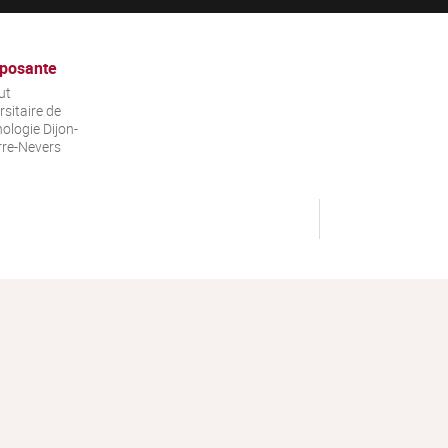
posante
ut
rsitaire de
ologie Dijon-
re-Nevers