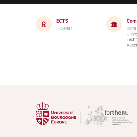
ECTS
Com
5 crédits
Instit
Unive
Techn
Auxer