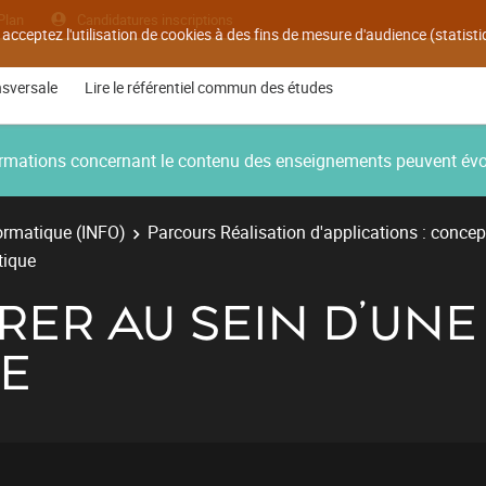
Plan
Candidatures inscriptions
 acceptez l'utilisation de cookies à des fins de mesure d'audience (statis
nsversale
Lire le référentiel commun des études
nformations concernant le contenu des enseignements peuvent év
ormatique (INFO)
Parcours Réalisation d'applications : concep
tique
RER AU SEIN D’UNE
E