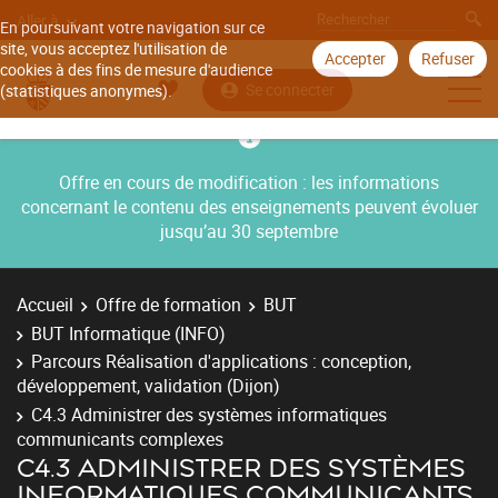
Aller à
En poursuivant votre navigation sur ce
site, vous acceptez l'utilisation de
Accepter
Refuser
cookies à des fins de mesure d'audience
Se connecter
(statistiques anonymes).
Offre en cours de modification : les informations
concernant le contenu des enseignements peuvent évoluer
jusqu’au 30 septembre
Accueil
Offre de formation
BUT
BUT Informatique (INFO)
Parcours Réalisation d'applications : conception,
développement, validation (Dijon)
C4.3 Administrer des systèmes informatiques
communicants complexes
C4.3 ADMINISTRER DES SYSTÈMES
INFORMATIQUES COMMUNICANTS