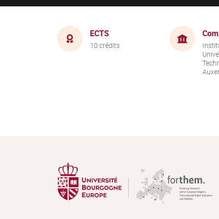
ECTS
Com
10 crédits
Instit
Unive
Techn
Auxer