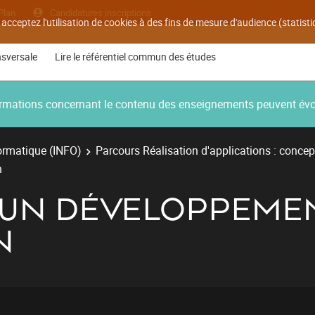
Plan
Candidatures inscriptions
 acceptez l'utilisation de cookies à des fins de mesure d'audience (statis
nsversale
Lire le référentiel commun des études
nformations concernant le contenu des enseignements peuvent év
ormatique (INFO)
Parcours Réalisation d'applications : concep
n
R UN DÉVELOPPEME
N