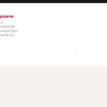
posante
ut
rsitaire de
ologie Dijon-
re-Nevers