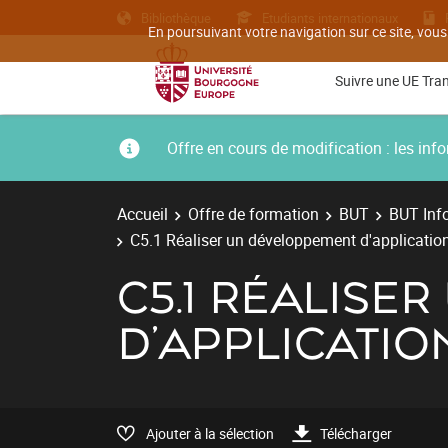
Bibliothèque
Etudiants internationaux
En poursuivant votre navigation sur ce site, vous
Suivre une UE Tra
Offre en cours de modification : les i
Accueil
Offre de formation
BUT
BUT Inf
C5.1 Réaliser un développement d'applicatio
C5.1 RÉALISE
D'APPLICATIO
Ajouter à la sélection
Télécharger