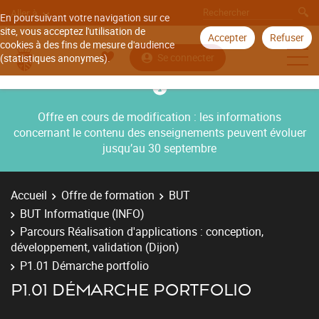
Aller à
En poursuivant votre navigation sur ce
site, vous acceptez l'utilisation de
Accepter
Refuser
cookies à des fins de mesure d'audience
Se connecter
(statistiques anonymes).
Offre en cours de modification : les informations
concernant le contenu des enseignements peuvent évoluer
jusqu’au 30 septembre
Accueil
Offre de formation
BUT
BUT Informatique (INFO)
Parcours Réalisation d'applications : conception,
développement, validation (Dijon)
P1.01 Démarche portfolio
P1.01 DÉMARCHE PORTFOLIO