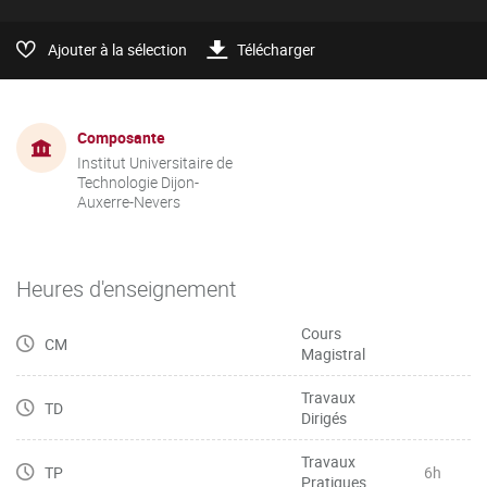
Ajouter à la sélection
Télécharger
Composante
Institut Universitaire de
Technologie Dijon-
Auxerre-Nevers
Heures d'enseignement
Cours
CM
Magistral
Travaux
TD
Dirigés
Travaux
TP
6h
Pratiques