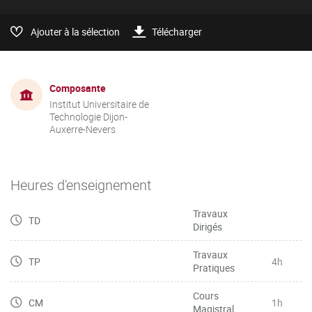
Ajouter à la sélection
Télécharger
Composante
Institut Universitaire de
Technologie Dijon-
Auxerre-Nevers
Heures d'enseignement
Travaux
TD
Dirigés
Travaux
TP
4h
Pratiques
Cours
CM
1h
Magistral