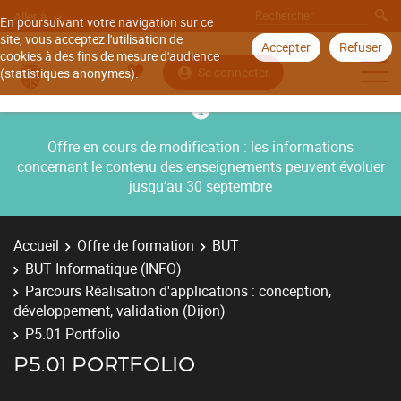
Aller à
En poursuivant votre navigation sur ce
site, vous acceptez l'utilisation de
Accepter
Refuser
cookies à des fins de mesure d'audience
Se connecter
(statistiques anonymes).
Offre en cours de modification : les informations
concernant le contenu des enseignements peuvent évoluer
jusqu’au 30 septembre
Accueil
Offre de formation
BUT
BUT Informatique (INFO)
Parcours Réalisation d'applications : conception,
développement, validation (Dijon)
P5.01 Portfolio
P5.01 PORTFOLIO