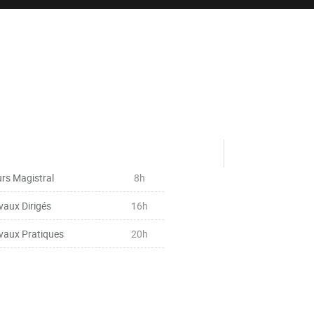
rs Magistral
8h
vaux Dirigés
16h
vaux Pratiques
20h