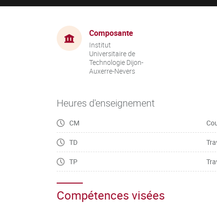
Composante
Institut
Universitaire de
Technologie Dijon-
Auxerre-Nevers
Heures d'enseignement
CM
Cou
TD
Tra
TP
Tra
Compétences visées