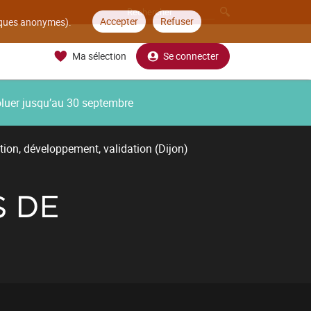
Accepter
Refuser
tiques anonymes).
Ma sélection
Se connecter
oluer jusqu’au 30 septembre
tion, développement, validation (Dijon)
S DE