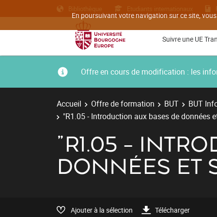
Bibliothèque
Etudiants internationaux
En poursuivant votre navigation sur ce site, vous
Suivre une UE Tra
Offre en cours de modification : les i
Accueil
Offre de formation
BUT
BUT Inf
"R1.05 - Introduction aux bases de données e
"R1.05 - INTR
DONNÉES ET 
Ajouter à la sélection
Télécharger