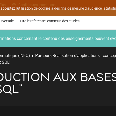
Plan
Candidatures inscriptions
 acceptez l'utilisation de cookies à des fins de mesure d'audience (statis
nsversale
Lire le référentiel commun des études
nformations concernant le contenu des enseignements peuvent év
ormatique (INFO)
Parcours Réalisation d'applications : concep
t SQL"
ODUCTION AUX BASE
SQL"