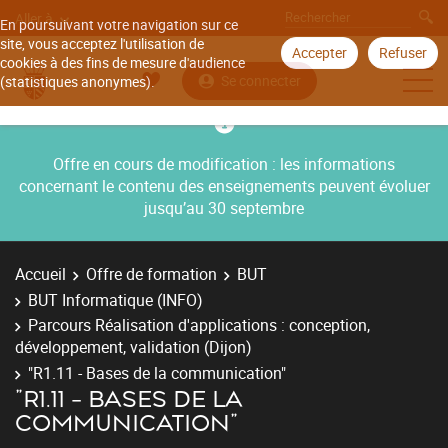
Aller à
En poursuivant votre navigation sur ce
site, vous acceptez l'utilisation de
Accepter
Refuser
cookies à des fins de mesure d'audience
Se connecter
(statistiques anonymes).
Offre en cours de modification : les informations
concernant le contenu des enseignements peuvent évoluer
jusqu’au 30 septembre
Accueil
Offre de formation
BUT
BUT Informatique (INFO)
Parcours Réalisation d'applications : conception,
développement, validation (Dijon)
"R1.11 - Bases de la communication"
"R1.11 - BASES DE LA
COMMUNICATION"