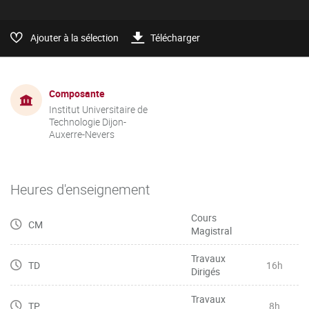
Ajouter à la sélection
Télécharger
Composante
Institut Universitaire de
Technologie Dijon-
Auxerre-Nevers
Heures d'enseignement
Cours
CM
Magistral
Travaux
TD
16h
Dirigés
Travaux
TP
8h