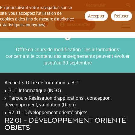
Aller à
En poursuivant votre navigation sur ce
site, vous acceptez l'utilisation de
Accepter
Refuser
cookies à des fins de mesure d'audience
Se connecter
(statistiques anonymes).
Offre en cours de modification : les informations
concernant le contenu des enseignements peuvent évoluer
jusqu’au 30 septembre
Accueil
Offre de formation
BUT
BUT Informatique (INFO)
Parcours Réalisation d'applications : conception,
développement, validation (Dijon)
R2.01 - Développement orienté objets
R2.01 - DÉVELOPPEMENT ORIENTÉ
OBJETS