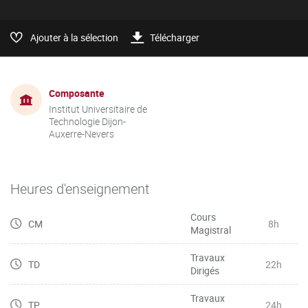
Ajouter à la sélection
Télécharger
Composante
Institut Universitaire de
Technologie Dijon-
Auxerre-Nevers
Heures d'enseignement
Cours
CM
8h
Magistral
Travaux
TD
22h
Dirigés
Travaux
TP
24h