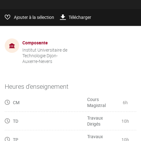
Ajouter à la sélection
Télécharger
Composante
Institut Universitaire de
Technologie Dijon-
Auxerre-Nevers
Heures d'enseignement
Cours
CM
6h
Magistral
Travaux
TD
10h
Dirigés
Travaux
TP
10h