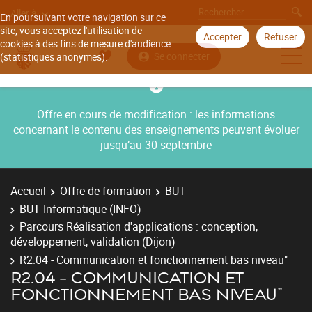
Aller à
En poursuivant votre navigation sur ce
site, vous acceptez l'utilisation de
Accepter
Refuser
cookies à des fins de mesure d'audience
Se connecter
(statistiques anonymes).
Offre en cours de modification : les informations
concernant le contenu des enseignements peuvent évoluer
jusqu’au 30 septembre
Accueil
Offre de formation
BUT
BUT Informatique (INFO)
Parcours Réalisation d'applications : conception,
développement, validation (Dijon)
R2.04 - Communication et fonctionnement bas niveau"
R2.04 - COMMUNICATION ET
FONCTIONNEMENT BAS NIVEAU"