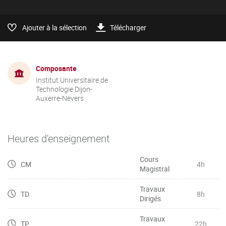
Ajouter à la sélection
Télécharger
Composante
Institut Universitaire de
Technologie Dijon-
Auxerre-Nevers
Heures d'enseignement
Cours
CM
4h
Magistral
Travaux
TD
8h
Dirigés
Travaux
TP
22h