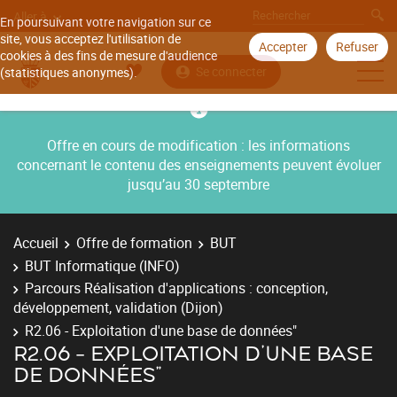
Aller à
En poursuivant votre navigation sur ce
site, vous acceptez l'utilisation de
Accepter
Refuser
cookies à des fins de mesure d'audience
Se connecter
(statistiques anonymes).
Offre en cours de modification : les informations
concernant le contenu des enseignements peuvent évoluer
jusqu’au 30 septembre
Accueil
Offre de formation
BUT
BUT Informatique (INFO)
Parcours Réalisation d'applications : conception,
développement, validation (Dijon)
R2.06 - Exploitation d'une base de données"
R2.06 - EXPLOITATION D'UNE BASE
DE DONNÉES"