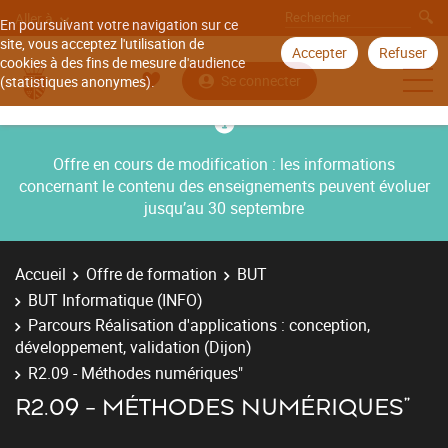
Aller à
En poursuivant votre navigation sur ce
site, vous acceptez l'utilisation de
Accepter
Refuser
cookies à des fins de mesure d'audience
Se connecter
(statistiques anonymes).
Offre en cours de modification : les informations
concernant le contenu des enseignements peuvent évoluer
jusqu’au 30 septembre
Accueil
Offre de formation
BUT
BUT Informatique (INFO)
Parcours Réalisation d'applications : conception,
développement, validation (Dijon)
R2.09 - Méthodes numériques"
R2.09 - MÉTHODES NUMÉRIQUES"