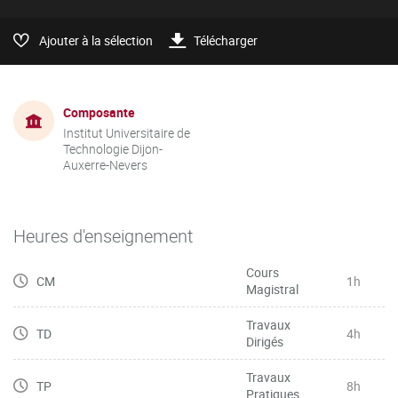
Ajouter à la sélection
Télécharger
Composante
Institut Universitaire de
Technologie Dijon-
Auxerre-Nevers
Heures d'enseignement
Cours
CM
1h
Magistral
Travaux
TD
4h
Dirigés
Travaux
TP
8h
Pratiques