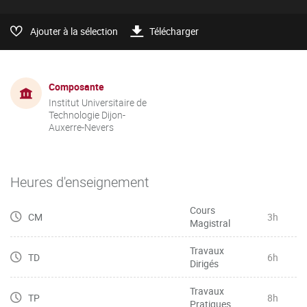
Ajouter à la sélection
Télécharger
Composante
Institut Universitaire de
Technologie Dijon-
Auxerre-Nevers
Heures d'enseignement
Cours
CM
3h
Magistral
Travaux
TD
6h
Dirigés
Travaux
TP
8h
Pratiques