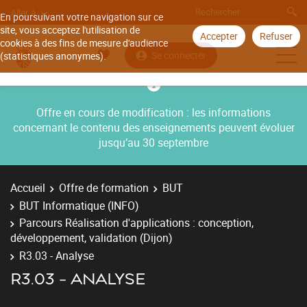
Aller à
En poursuivant votre navigation sur ce
site, vous acceptez l'utilisation de
Accepter
Refuser
cookies à des fins de mesure d'audience
Se connecter
(statistiques anonymes).
Offre en cours de modification : les informations
concernant le contenu des enseignements peuvent évoluer
jusqu’au 30 septembre
Accueil
Offre de formation
BUT
BUT Informatique (INFO)
Parcours Réalisation d'applications : conception,
développement, validation (Dijon)
R3.03 - Analyse
R3.03 - ANALYSE